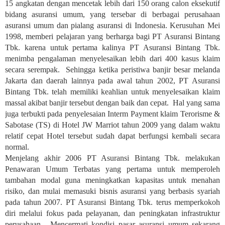
15 angkatan dengan mencetak lebih dari 150 orang calon eksekutif
bidang asuransi umum, yang tersebar di berbagai perusahaan
asuransi umum dan pialang asuransi di Indonesia. Kerusuhan Mei
1998, memberi pelajaran yang berharga bagi PT Asuransi Bintang
Tbk. karena untuk pertama kalinya PT Asuransi Bintang Tbk.
menimba pengalaman menyelesaikan lebih dari 400 kasus klaim
secara serempak. Sehingga ketika peristiwa banjir besar melanda
Jakarta dan daerah lainnya pada awal tahun 2002, PT Asuransi
Bintang Tbk. telah memiliki keahlian untuk menyelesaikan klaim
massal akibat banjir tersebut dengan baik dan cepat. Hal yang sama
juga terbukti pada penyelesaian Interm Payment klaim Terorisme &
Sabotase (TS) di Hotel JW Marriot tahun 2009 yang dalam waktu
relatif cepat Hotel tersebut sudah dapat berfungsi kembali secara
normal.
Menjelang akhir 2006 PT Asuransi Bintang Tbk. melakukan
Penawaran Umum Terbatas yang pertama untuk memperoleh
tambahan modal guna meningkatkan kapasitas untuk menahan
risiko, dan mulai memasuki bisnis asuransi yang berbasis syariah
pada tahun 2007. PT Asuransi Bintang Tbk. terus memperkokoh
diri melalui fokus pada pelayanan, dan peningkatan infrastruktur
perusahaan. Mencermati kondisi pasar asuransi umum sekarang